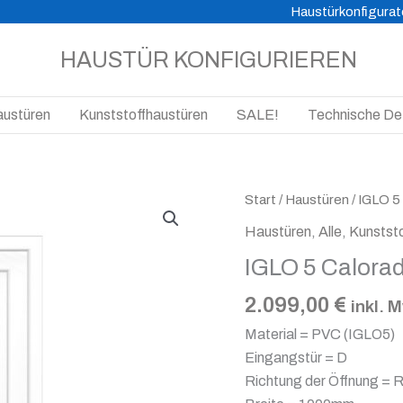
Haustürkonfigurat
HAUSTÜR KONFIGURIEREN
austüren
Kunststoffhaustüren
SALE!
Technische Det
IGLO
Start
/
Haustüren
/ IGLO 5
5
Haustüren
,
Alle
,
Kunstst
Calorado
IGLO 5 Calora
INOX
Menge
2.099,00
€
inkl. 
Material = PVC (IGLO5)
Eingangstür = D
Richtung der Öffnung = R