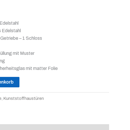
 Edelstahl
s Edelstahl
etriebe – 1 Schloss
füllung mit Muster
ung
herheitsglas mit matter Folie
enkorb
e
,
Kunststoffhaustüren