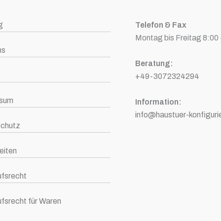
g
Telefon & Fax
Montag bis Freitag 8:00 
ns
Beratung:
+49-3072324294
ssum
Information:
info@haustuer-konfiguri
chutz
eiten
ufsrecht
ufsrecht für Waren