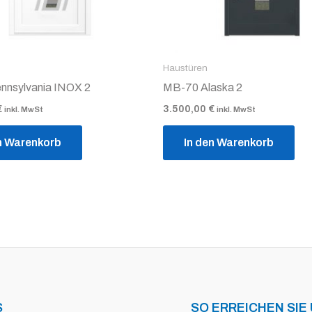
Haustüren
nnsylvania INOX 2
MB-70 Alaska 2
€
3.500,00
€
inkl. MwSt
inkl. MwSt
n Warenkorb
In den Warenkorb
S
SO ERREICHEN SIE