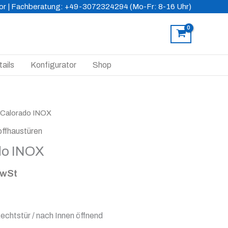
or
| Fachberatung: +49-3072324294 (Mo-Fr: 8-16 Uhr)
ails
Konfigurator
Shop
 Calorado INOX
offhaustüren
do INOX
MwSt
echtstür / nach Innen öffnend