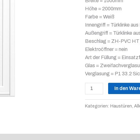
Breite = 1000mm
Höhe = 2000mm
Farbe = Weiß
Innengriff = Türklinke aus
Außengriff = Türklinke au
Beschlag = ZH-PVC HT G
Elektroöffner = nein
Art der Füllung = Einsatz
Glas = Zweifachverglas
Verglasung = P1 33.2 Sic
In den War
Kategorien:
Haustüren
,
All