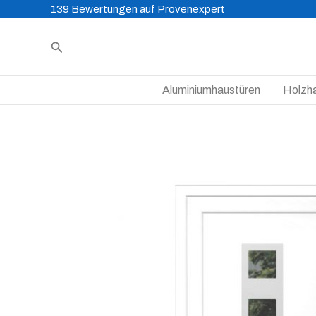
Zum
139 Bewertungen auf Provenexpert
Inhalt
Suchen
springen
Aluminiumhaustüren
Holzh