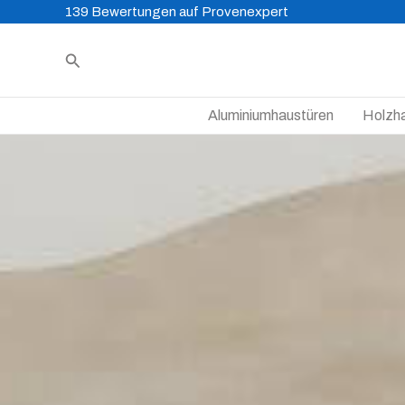
Zum
139 Bewertungen auf Provenexpert
Inhalt
Suchen
springen
Aluminiumhaustüren
Holzh