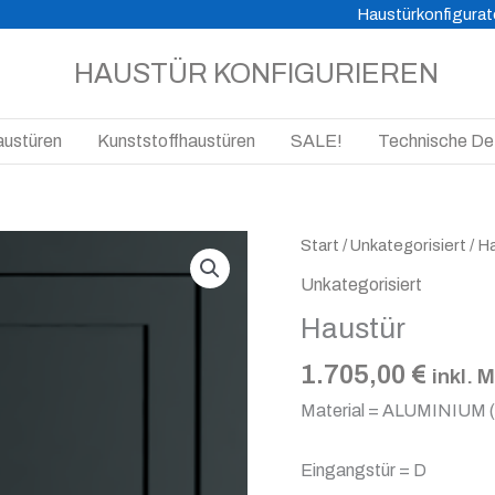
Haustürkonfigurat
HAUSTÜR KONFIGURIEREN
austüren
Kunststoffhaustüren
SALE!
Technische Det
Haustür
Start
/
Unkategorisiert
/ H
Menge
Unkategorisiert
Haustür
1.705,00
€
inkl. 
Material = ALUMINIUM 
Eingangstür = D