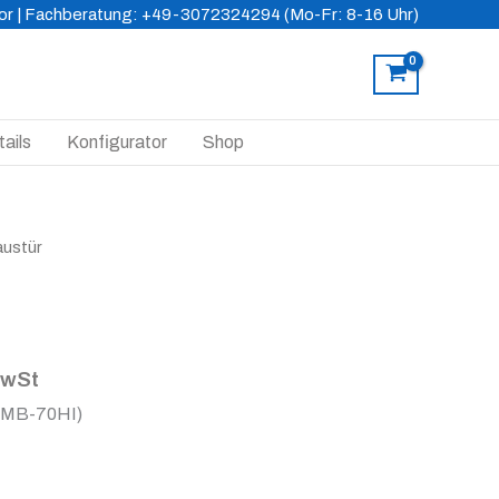
or
| Fachberatung: +49-3072324294 (Mo-Fr: 8-16 Uhr)
ails
Konfigurator
Shop
austür
MwSt
(MB-70HI)