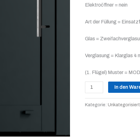
Elektroöffner = nein
Art der Füllung = Einsatz
Glas = Zweifachverglas
Verglasung = Klarglas 4
(1. Flügel) Muster = MO
In den War
Kategorie:
Unkategorisiert