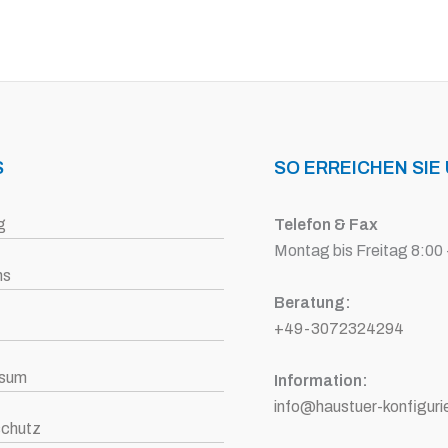
S
SO ERREICHEN SIE
g
Telefon & Fax
Montag bis Freitag 8:00 
ns
Beratung:
+49-3072324294
ssum
Information:
info@haustuer-konfiguri
chutz