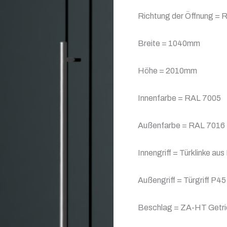
Richtung der Öffnung = R
Breite = 1040mm
Höhe = 2010mm
Innenfarbe = RAL 7005
Außenfarbe = RAL 7016
Innengriff = Türklinke aus
Außengriff = Türgriff P
Beschlag = ZA-HT Getrie