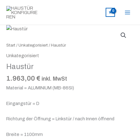
Zum
Inhalt
springen
Haustür
Menge
Start
/
Unkategorisiert
/ Haustür
Unkategorisiert
Haustür
1.963,00
€
inkl. MwSt
Material = ALUMINIUM (MB-86SI)
Eingangstür = D
Richtung der Öffnung = Linkstür / nach Innen öffnend
Breite = 1100mm