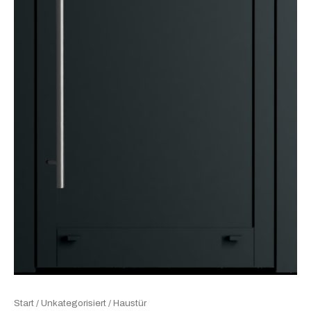
Start
/
Unkategorisiert
/ Haustür