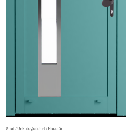
Start
/
Unkategorisiert
/ Haustür