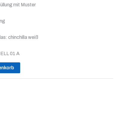
füllung mit Muster
ung
s: chinchilla weiß
DELL 01 A
enkorb