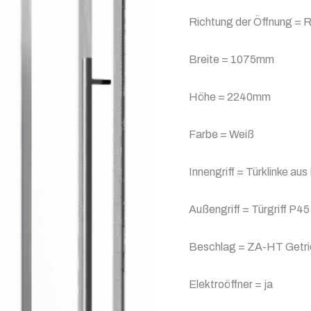
Richtung der Öffnung = R
Breite = 1075mm
Höhe = 2240mm
Farbe = Weiß
Innengriff = Türklinke aus
Außengriff = Türgriff P
Beschlag = ZA-HT Getrie
Elektroöffner = ja