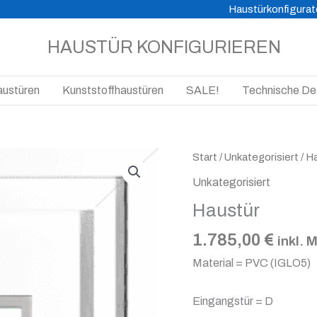
Haustürkonfigurat
HAUSTÜR KONFIGURIEREN
austüren
Kunststoffhaustüren
SALE!
Technische Det
Haustür
Start
/
Unkategorisiert
/ H
Menge
Unkategorisiert
Haustür
1.785,00
€
inkl. 
Material = PVC (IGLO5)
Eingangstür = D