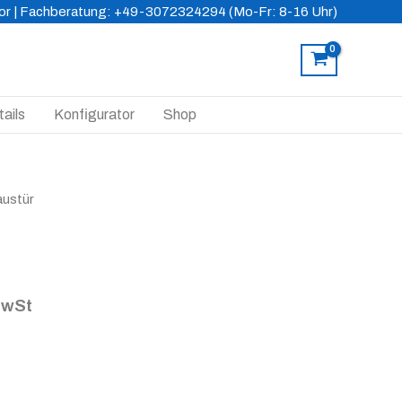
or
| Fachberatung: +49-3072324294 (Mo-Fr: 8-16 Uhr)
ails
Konfigurator
Shop
austür
MwSt