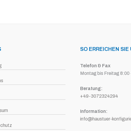
S
SO ERREICHEN SIE
g
Telefon & Fax
Montag bis Freitag 8:00 
ns
Beratung:
+49-3072324294
ssum
Information:
info@haustuer-konfiguri
chutz