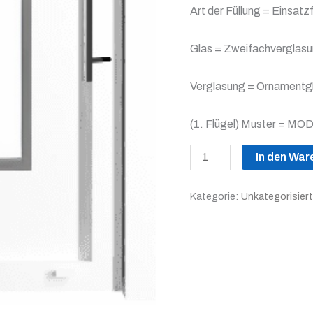
Art der Füllung = Einsatz
Glas = Zweifachverglas
Verglasung = Ornamentgla
(1. Flügel) Muster = MO
In den War
Kategorie:
Unkategorisiert