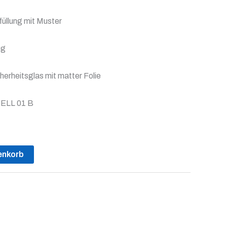
füllung mit Muster
ng
herheitsglas mit matter Folie
DELL 01 B
enkorb