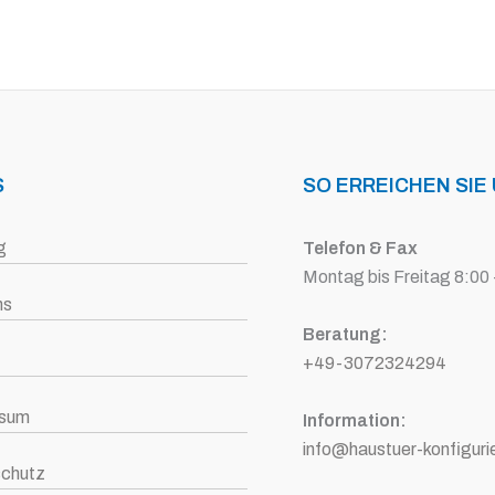
S
SO ERREICHEN SIE
g
Telefon & Fax
Montag bis Freitag 8:00 
ns
Beratung:
+49-3072324294
ssum
Information:
info@haustuer-konfiguri
chutz