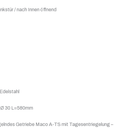
nkstür / nach Innen öffnend
 Edelstahl
45 Ø 30 L=580mm
gelndes Getriebe Maco A-TS mit Tagesentriegelung –