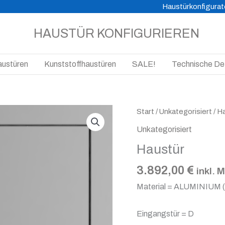
Haustürkonfigurat
HAUSTÜR KONFIGURIEREN
austüren
Kunststoffhaustüren
SALE!
Technische Det
Haustür
Start
/
Unkategorisiert
/ H
Menge
Unkategorisiert
Haustür
3.892,00
€
inkl. 
Material = ALUMINIUM 
Eingangstür = D