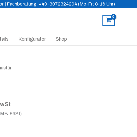
or
| Fachberatung: +49-3072324294 (Mo-Fr: 8-16 Uhr)
ails
Konfigurator
Shop
austür
MwSt
(MB-86SI)