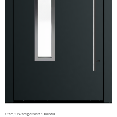
Start
/
Unkategorisiert
/ Haustür