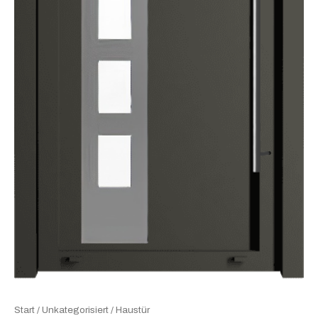
Start
/
Unkategorisiert
/ Haustür