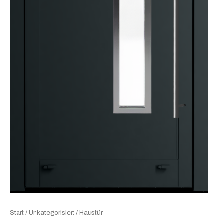
Start
/
Unkategorisiert
/ Haustür