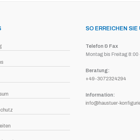
S
SO ERREICHEN SIE
g
Telefon & Fax
Montag bis Freitag 8:00 
ns
Beratung:
+49-3072324294
ssum
Information:
info@haustuer-konfiguri
chutz
eiten