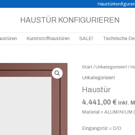
Haustürkonfigurat
HAUSTÜR KONFIGURIEREN
austüren
Kunststoffhaustüren
SALE!
Technische Det
Haustür
Start
/
Unkategorisiert
/ H
Menge
Unkategorisiert
Haustür
4.441,00
€
inkl. 
Material = ALUMINIUM 
Eingangstür = D/D