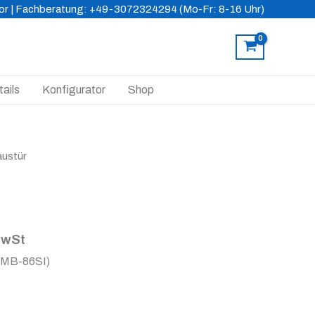
or
| Fachberatung: +49-3072324294 (Mo-Fr: 8-16 Uhr)
ails
Konfigurator
Shop
austür
MwSt
(MB-86SI)