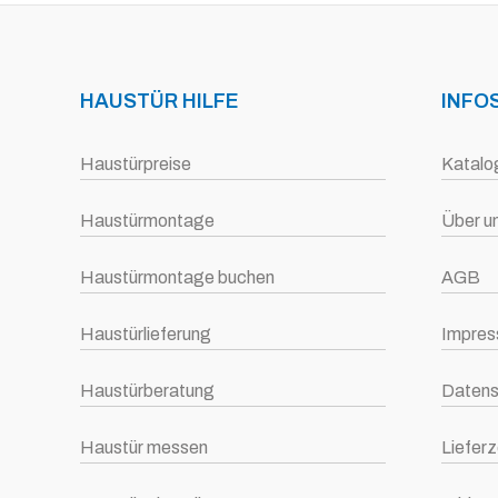
HAUSTÜR HILFE
INFO
Haustürpreise
Katalo
Haustürmontage
Über u
Haustürmontage buchen
AGB
Haustürlieferung
Impre
Haustürberatung
Datens
Haustür messen
Lieferz