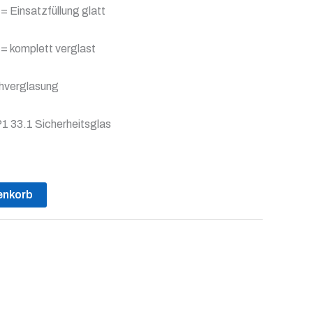
g = Einsatzfüllung glatt
g = komplett verglast
chverglasung
P1 33.1 Sicherheitsglas
enkorb