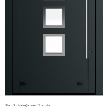
Start
/
Unkategorisiert
/ Haustür