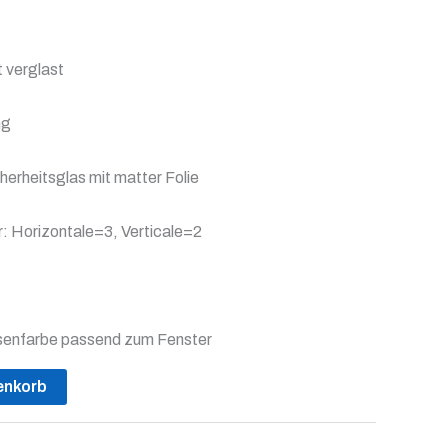
t verglast
ng
herheitsglas mit matter Folie
: Horizontale=3, Verticale=2
senfarbe passend zum Fenster
enkorb