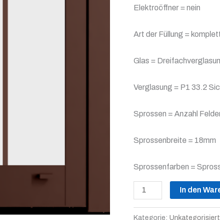
Elektroöffner = nein
Art der Füllung = komplet
Glas = Dreifachverglasu
Verglasung = P1 33.2 Sic
Sprossen = Anzahl Felder
Sprossenbreite = 18mm
Sprossenfarben = Spros
In den War
Kategorie:
Unkategorisiert