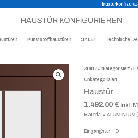
Haustürkonfigurat
HAUSTÜR KONFIGURIEREN
austüren
Kunststoffhaustüren
SALE!
Technische Det
Haustür
Start
/
Unkategorisiert
/ H
Menge
Unkategorisiert
Haustür
1.492,00
€
inkl. 
Material = ALUMINIUM 
Eingangstür = D