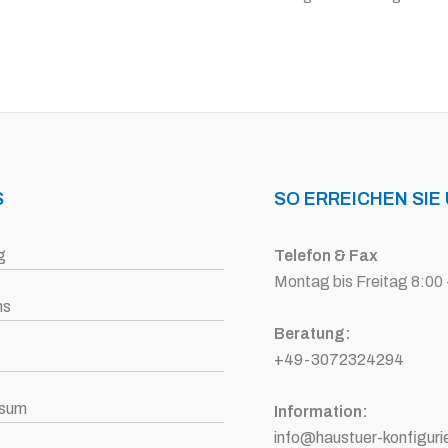
S
SO ERREICHEN SIE
g
Telefon & Fax
Montag bis Freitag 8:00 
ns
Beratung:
+49-3072324294
ssum
Information:
info@haustuer-konfiguri