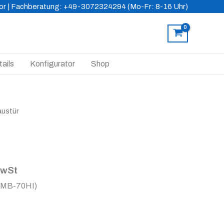
or
| Fachberatung: +49-3072324294 (Mo-Fr: 8-16 Uhr)
ails
Konfigurator
Shop
austür
MwSt
(MB-70HI)