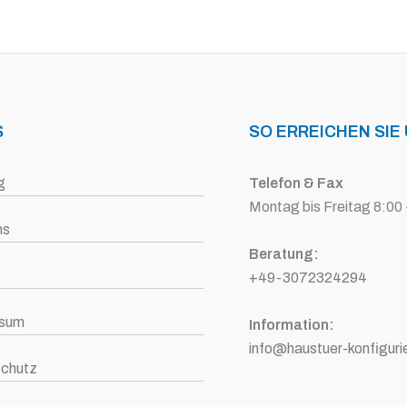
S
SO ERREICHEN SIE
g
Telefon & Fax
Montag bis Freitag 8:00 
ns
Beratung:
+49-3072324294
ssum
Information:
info@haustuer-konfiguri
chutz