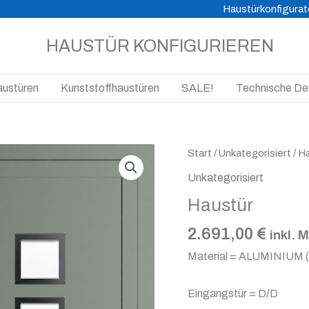
Haustürkonfigurat
HAUSTÜR KONFIGURIEREN
austüren
Kunststoffhaustüren
SALE!
Technische Det
Haustür
Start
/
Unkategorisiert
/ H
Menge
Unkategorisiert
Haustür
2.691,00
€
inkl. 
Material = ALUMINIUM 
Eingangstür = D/D