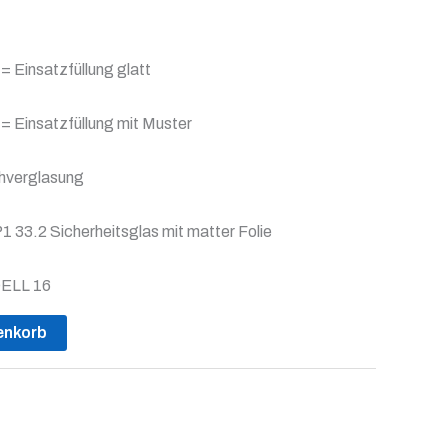
g = Einsatzfüllung glatt
g = Einsatzfüllung mit Muster
chverglasung
P1 33.2 Sicherheitsglas mit matter Folie
DELL 16
enkorb