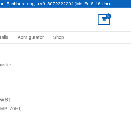
or
| Fachberatung: +49-3072324294 (Mo-Fr: 8-16 Uhr)
ails
Konfigurator
Shop
austür
MwSt
(MB-70HI)