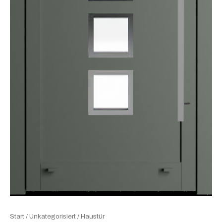
Start
/
Unkategorisiert
/ Haustür