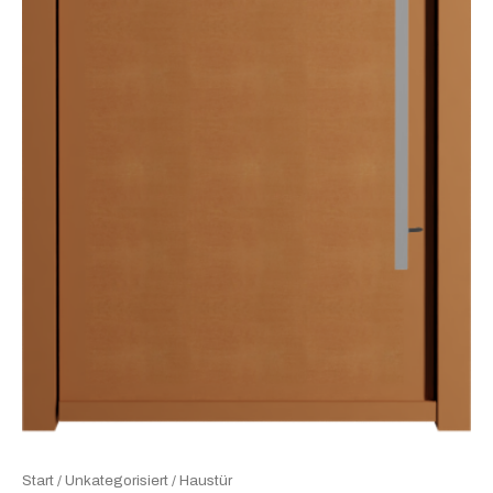
Start
/
Unkategorisiert
/ Haustür