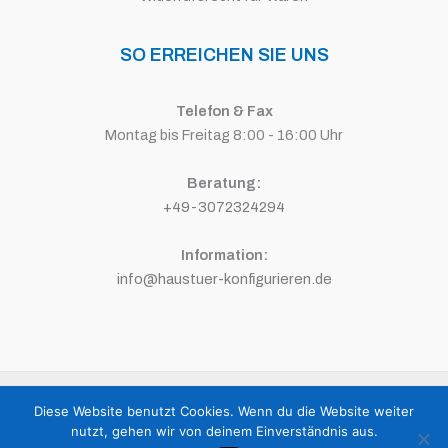
SO ERREICHEN SIE UNS
Telefon & Fax
Montag bis Freitag 8:00 - 16:00 Uhr
Beratung:
+49-3072324294
Information:
info@haustuer-konfigurieren.de
Copyright © 2026 HAUSTÜR KONFIGURIEREN | Powered by
Media-
Diese Website benutzt Cookies. Wenn du die Website weiter
Branding Lipski
nutzt, gehen wir von deinem Einverständnis aus.