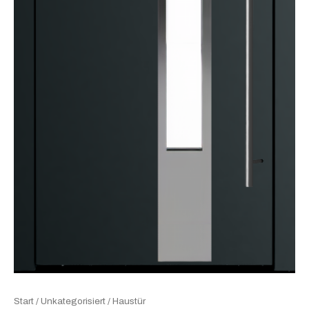
Start
/
Unkategorisiert
/ Haustür