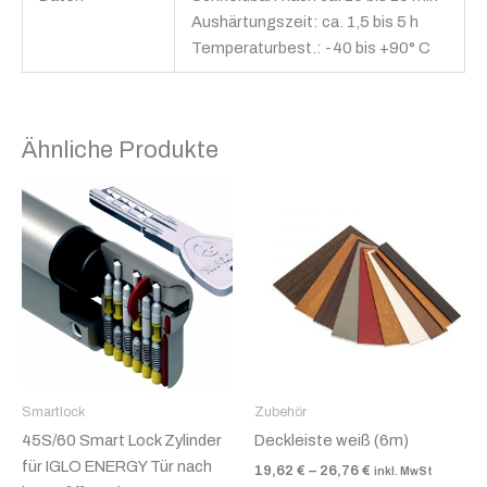
Aushärtungszeit: ca. 1,5 bis 5 h
Temperaturbest.: -40 bis +90° C
Ähnliche Produkte
Preisspanne:
Dieses
19,62 €
Produkt
bis
26,76 €
weist
mehrer
Variant
auf.
Die
Option
können
Smartlock
Zubehör
auf
45S/60 Smart Lock Zylinder
Deckleiste weiß (6m)
der
für IGLO ENERGY Tür nach
19,62
€
–
26,76
€
inkl. MwSt
Produkt