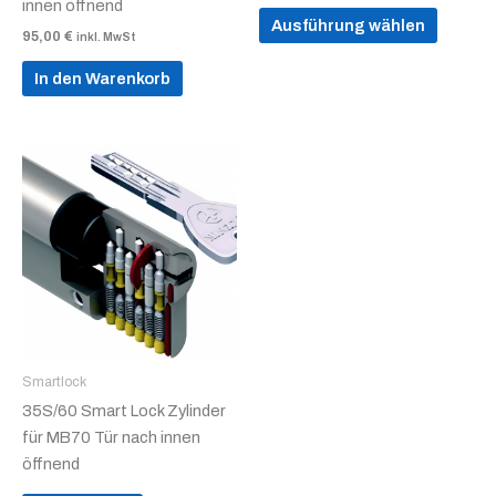
innen öffnend
gewählt
Ausführung wählen
95,00
€
inkl. MwSt
werden
In den Warenkorb
Smartlock
35S/60 Smart Lock Zylinder
für MB70 Tür nach innen
öffnend