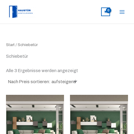
Nach
Zum
Preis
sortiert:
Inhalt
aufsteigend
springen
Start
/ Schiebetür
Schiebetür
Alle 3 Ergebnisse werden angezeigt